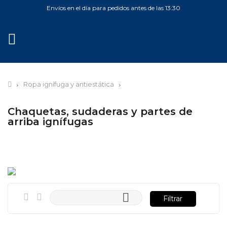
Envíos en el día para pedidos antes de las 13:30
MENÚ
Ropa ignífuga y antiestática
Chaquetas, sudaderas y partes de
arriba ignífugas

Filtrar