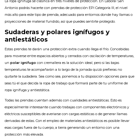
La ropa ignífuga se clasifica en tres niveles de protección. En Laboral San
Antonio podrás hacerte con prendas de protección EPI Categoría III, el nivel
más alto para este tipo de prenda, adecuado para entornos donde hay llamas o
proyecciones de material fundido, así que puedes sentirte protegido.
Sudaderas y polares ignífugos y
antiestáticos
Estas prendas te darán una protección extra cuando llega el frío. Concebidas
para moverse entre espacios abiertos y cerrados con oscilación de temperaturas,
un
polar ignífugo
con cremallera es la solución ideal, pero si las bajas
temperaturas te acompañarán a lo largo de la jornada quizá prefieras no
quitarte la sudadera. Sea como sea, ponemos a tu disposición opciones para que
seas tú el que decida la ropa de trabajo que formará parte de tu uniforme de
ropa ignífuga y antiestática.
Todas las prendas cuentan además con cualidades antiestáticas. Esto es
especialmente interesante cuando trabajas con componentes electrónicos y
eléctricos susceptibles de averiarse con cargas estáticas o de generar llamas
derivadas de estas. Con el empleo de materiales antiestáticos es posible llevar
esas cargas fuera de tu cuerpo, a tierra generando un entorno con una
protección más elevada.