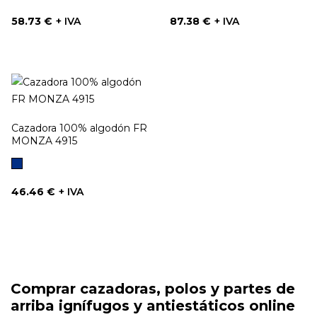
Precio
Precio
58.73 €
+ IVA
87.38 €
+ IVA
Cazadora 100% algodón FR
MONZA 4915
Marino
Precio
46.46 €
+ IVA
Comprar cazadoras, polos y partes de
arriba ignífugos y antiestáticos online