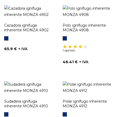
Cazadora ignífuga
Polo ignífugo inherente
inherente MONZA 4902
MONZA 4908
Marino
Marino
Precio
65.9 €
+ IVA
1 opinión
Precio
46.41 €
+ IVA
Sudadera ignífuga
Polar ignífugo inherente
inherente MONZA 4910
MONZA 4912
Marino
Marino