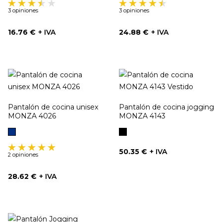
3 opiniones
3 opiniones
Precio
Precio
16.76 €
+ IVA
24.88 €
+ IVA
Pantalón de cocina unisex
Pantalón de cocina jogging
MONZA 4026
MONZA 4143
Marino
Negro
Precio
50.35 €
+ IVA
2 opiniones
Precio
28.62 €
+ IVA