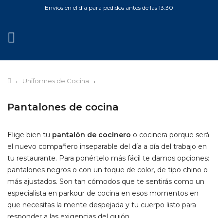
Envíos en el día para pedidos antes de las 13:30
MENÚ
Uniformes de Cocina
Pantalones de cocina
Elige bien tu
pantalón de cocinero
o cocinera porque será
el nuevo compañero inseparable del día a día del trabajo en
tu restaurante. Para ponértelo más fácil te damos opciones:
pantalones negros o con un toque de color, de tipo chino o
más ajustados. Son tan cómodos que te sentirás como un
especialista en parkour de cocina en esos momentos en
que necesitas la mente despejada y tu cuerpo listo para
responder a las exigencias del guión.