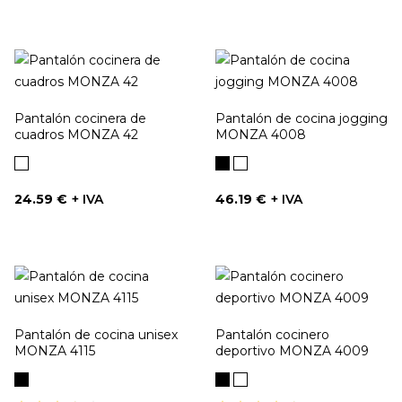
Pantalón cocinera de
Pantalón de cocina jogging
cuadros MONZA 42
MONZA 4008
Cuadros
Denim
Denim
azules
Negro
Azul
Precio
Precio
24.59 €
+ IVA
46.19 €
+ IVA
Pantalón de cocina unisex
Pantalón cocinero
MONZA 4115
deportivo MONZA 4009
Negro
Negro
Vison