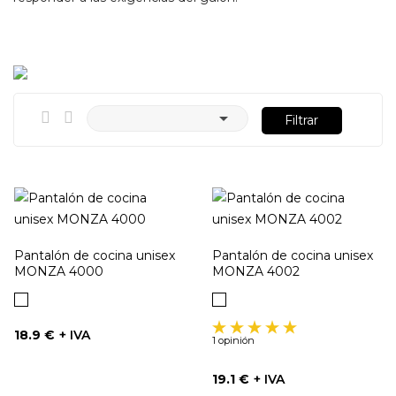

Filtrar
Pantalón de cocina unisex
Pantalón de cocina unisex
MONZA 4000
MONZA 4002
Cuadros
Cuadros
azules
negros
Precio
18.9 €
+ IVA
1 opinión
Precio
19.1 €
+ IVA