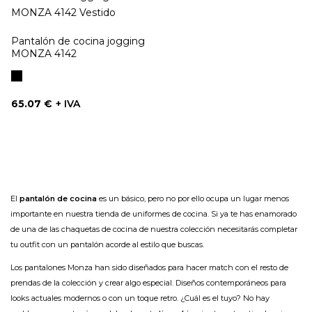
Pantalón de cocina jogging
MONZA 4142
Negro
Precio
65.07 €
+ IVA
El
pantalón de cocina
es un básico, pero no por ello ocupa un lugar menos
importante en nuestra
tienda de uniformes de cocina
. Si ya te has enamorado
de una de las
chaquetas de cocina
de nuestra colección necesitarás completar
tu outfit con un pantalón acorde al estilo que buscas.
Los pantalones Monza han sido diseñados para hacer
match
con el resto de
prendas de la colección y crear algo especial. Diseños contemporáneos para
looks actuales modernos o con un toque retro. ¿Cuál es el tuyo? No hay