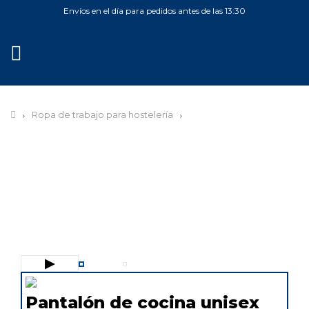
Envíos en el día para pedidos antes de las 13:30
MENÚ
Ropa de trabajo para hostelería
▶
Pantalón de cocina unisex