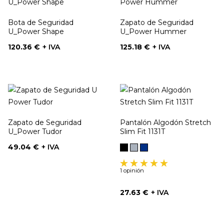
Bota de Seguridad
Zapato de Seguridad
U_Power Shape
U_Power Hummer
Precio
Precio
120.36 €
+ IVA
125.18 €
+ IVA
Zapato de Seguridad
Pantalón Algodón Stretch
U_Power Tudor
Slim Fit 1131T
Precio
49.04 €
+ IVA
Negro
Gris
Marino
1 opinión
Precio
27.63 €
+ IVA