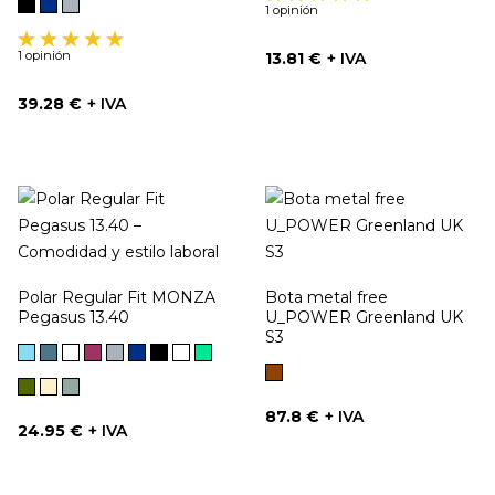
Negro
Marino
Gris
1 opinión
1 opinión
Precio
13.81 €
+ IVA
Precio
39.28 €
+ IVA
Polar Regular Fit MONZA
Bota metal free
Pegasus 13.40
U_POWER Greenland UK
S3
Azul
Azul
Blanco
Frambuesa
Gris
Marino
Negro
Rosa
Verde
Cielo
Petróleo
Claro
Marrón
Verde
Arena
VERDE
Kaki
LIQUEN
Precio
87.8 €
+ IVA
Precio
24.95 €
+ IVA