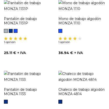
Pantalón de trabajo
Mono de trabajo algodón
MONZA 1131P
MONZA 1110
Gris
Marino
Azulina
Azulina
1 opinión
1 opinión
Precio
Precio
25.11 €
+ IVA
36.94 €
+ IVA
Pantalón de trabajo
Chaleco de trabajo algodón
MONZA 1133
MONZA 4814
Marino
Marino