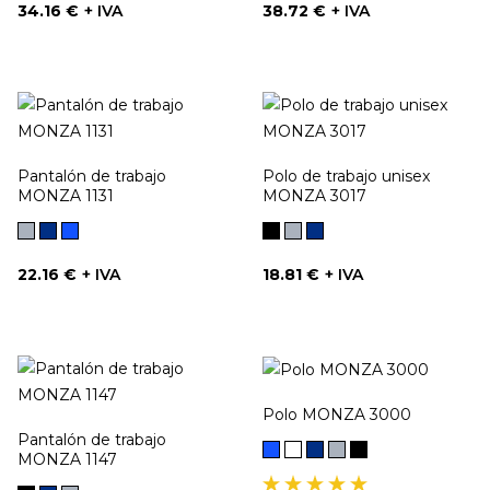
Precio
Precio
34.16 €
+ IVA
38.72 €
+ IVA
Pantalón de trabajo
Polo de trabajo unisex
MONZA 1131
MONZA 3017
Gris
Marino
Azulina
Negro
Gris
Marino
Precio
Precio
22.16 €
+ IVA
18.81 €
+ IVA
Polo MONZA 3000
Pantalón de trabajo
Azulina
Blanco
Marino
Gris
Negro
MONZA 1147