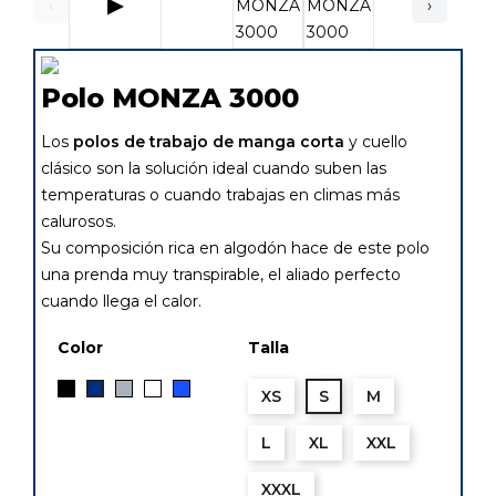
▶
‹
›
Polo MONZA 3000
Los
polos de trabajo de manga corta
y cuello
clásico son la solución ideal cuando suben las
temperaturas o cuando trabajas en climas más
calurosos.
Su composición rica en algodón hace de este polo
una prenda muy transpirable, el aliado perfecto
cuando llega el calor.
Color
Talla
Negro
Gris
Blanco
Azulina
Marino
XS
S
M
L
XL
XXL
XXXL