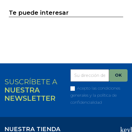
Te puede interesar
SUSCRÍBETE A
Acepto las condiciones
NUESTRA
generales y la política de
NEWSLETTER
confidencialidad
NUESTRA TIENDA
key