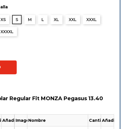
alla
uesa
XS
S
M
L
XL
XXL
XXXL
XXXXL
O
lar Regular Fit MONZA Pegasus 13.40
idad
Añadir
Imagen
Nombre
Cantidad
Añadir