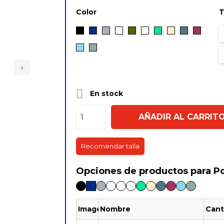
Color
T
Negro
Gris
Blanco
Verde
Rosa
Verde
Arena
Azul
Framb
Marino
Kaki
Claro
Petróleo
Azul
VERDE
Cielo
LIQUEN
›

En stock
AÑADIR AL CARRIT
Recomendar talla
Opciones de productos para Po
Imagen
Nombre
Cant