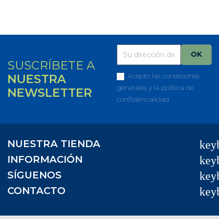
SUSCRÍBETE A
Acepto las condiciones
NUESTRA
generales y la política de
NEWSLETTER
confidencialidad
NUESTRA TIENDA
key
INFORMACIÓN
key
SÍGUENOS
key
CONTACTO
key