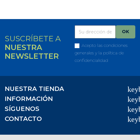
SUSCRÍBETE A
Acepto las condiciones
NUESTRA
generales y la política de
NEWSLETTER
confidencialidad
NUESTRA TIENDA
key
INFORMACIÓN
key
SÍGUENOS
key
CONTACTO
key