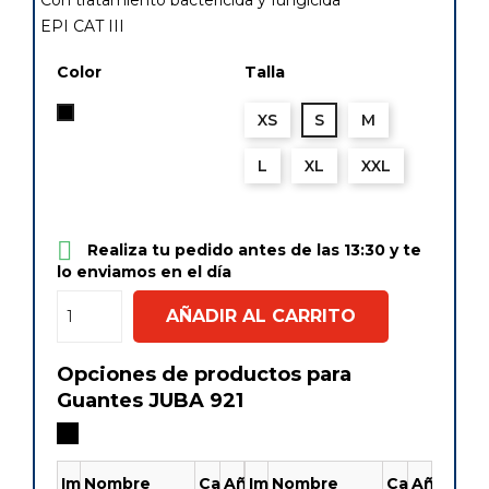
Con tratamiento bactericida y fungicida
EPI CAT III
Color
Talla
Negro
XS
S
M
L
XL
XXL

Realiza tu pedido antes de las 13:30 y te
lo enviamos en el día
AÑADIR AL CARRITO
Opciones de productos para
Guantes JUBA 921
Imagen
Nombre
Cantidad
Añadir
Imagen
Nombre
Cantidad
Añadir