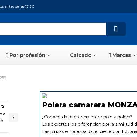
s antes de las 13:30
Por profesión
Calzado
Marcas
259
Polera camarera MONZA
¿Conoces la diferencia entre polo y polera?
›
Los expertos los diferencian por la similitud 
Las pinzas en la espalda, el cierre con boton