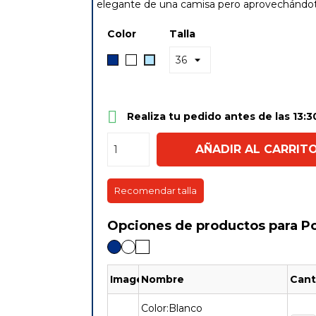
elegante de una camisa pero aprovechándot
Color
Talla
Marino
Blanco
Celeste

Realiza tu pedido antes de las 13:30
AÑADIR AL CARRIT
Recomendar talla
Opciones de productos para P
Imagen
Nombre
Cant
Color:Blanco