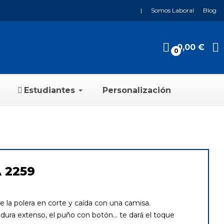
|
Somos Laboral
Blog
0,00 €
0
Estudiantes
Personalización
 2259
de la polera en corte y caída con una camisa.
adura extenso, el puño con botón... te dará el toque