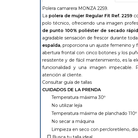
Polera camarera MONZA 2259.
La
polera de mujer Regular Fit Ref. 2259
co
polo técnico, ofreciendo una imagen profes
de punto 100% poliéster de secado rápi
agradable sensación de frescor durante toda 
espalda
, proporciona un ajuste femenino y f
abertura frontal con cinco botones y los pu
resistente y de fácil mantenimiento, es la 
funcionalidad y una imagen impecable. Pe
atención al cliente.
Consultar guía de tallas
CUIDADOS DE LA PRENDA
Temperatura máxima 30º
No utilizar lejía
Temperatura máxima de planchado 110º
No secar a máquina
Limpieza en seco con percloretileno, dis
Busca tu talla ideal