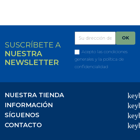
SUSCRÍBETE A
Acepto las condiciones
NUESTRA
generales y la política de
NEWSLETTER
confidencialidad
NUESTRA TIENDA
key
INFORMACIÓN
key
SÍGUENOS
key
CONTACTO
key