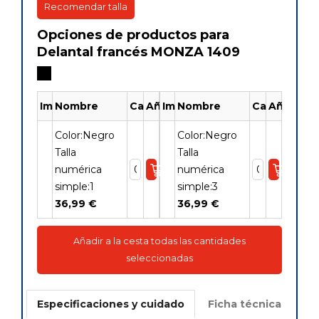
Recomendar talla
Opciones de productos para
Delantal francés MONZA 1409
Imagen
Nombre
Cantidad
Añadir
Imagen
Nombre
Cantidad
Añadir
Color:Negro
Color:Negro
Talla
Talla
numérica
numérica
simple:1
simple:3
36,99 €
36,99 €
Añadir a la cesta todas las cantidades
seleccionadas
Especificaciones y cuidado
Ficha técnica