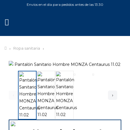
Envíos en el día para pedidos antes de las 13:30
MENÚ
Ropa sanitaria
‹
›