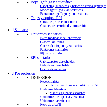
Ropa ignífuga y antiestática
Chaquetas, sudaderas y partes de arriba ignífugas
Monos ignífugos y antiestáticos
Pantalones ignífugos y antiestáticos
Trajes y equipos EPI
Gafas de protección laboral
Guantes de seguridad y protección
Sanitario
Uniformes sanitarios
Batas médicas y de laboratorio
Casacas sanitarias
Gorros de cirujano y sanitarios
Pantalones sanitarios
Pijama sanitario
EPI sanitario
Cubrezapatos desechables
Delantales desechables
Gorros desechables
Por profesión
PROFESION
Recepcionista
Uniformes de recepcionista y azafata
Uniforme Maestras
Mandiles y batas escolares
Uniformes Peluquería y Estética
Uniformes veterinario
Ropa de albañil