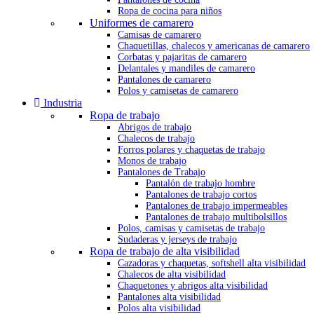
Ropa de cocina para niños
Uniformes de camarero
Camisas de camarero
Chaquetillas, chalecos y americanas de camarero
Corbatas y pajaritas de camarero
Delantales y mandiles de camarero
Pantalones de camarero
Polos y camisetas de camarero
Industria
Ropa de trabajo
Abrigos de trabajo
Chalecos de trabajo
Forros polares y chaquetas de trabajo
Monos de trabajo
Pantalones de Trabajo
Pantalón de trabajo hombre
Pantalones de trabajo cortos
Pantalones de trabajo impermeables
Pantalones de trabajo multibolsillos
Polos, camisas y camisetas de trabajo
Sudaderas y jerseys de trabajo
Ropa de trabajo de alta visibilidad
Cazadoras y chaquetas, softshell alta visibilidad
Chalecos de alta visibilidad
Chaquetones y abrigos alta visibilidad
Pantalones alta visibilidad
Polos alta visibilidad