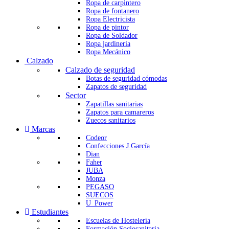
Ropa de carpintero
Ropa de fontanero
Ropa Electricista
Ropa de pintor
Ropa de Soldador
Ropa jardinería
Ropa Mecánico
Calzado
Calzado de seguridad
Botas de seguridad cómodas
Zapatos de seguridad
Sector
Zapatillas sanitarias
Zapatos para camareros
Zuecos sanitarios
Marcas
Codeor
Confecciones J.Garcí­a
Dian
Faher
JUBA
Monza
PEGASO
SUECOS
U_Power
Estudiantes
Escuelas de Hostelería
Formación Sociosanitaria