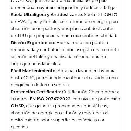
D'WALK®, que se adapta a la huella del pie para
ofrecer una mayor amortiguación y reducir la fatiga.
Suela Ultraligera y Antideslizante:
Suela D'LIGHT®
de EVA, ligera y flexible, con retorno de energía, gran
absorción de impactos y dos placas antideslizantes
de TPU que proporcionan una excelente estabilidad.
Diseño Ergonómico:
Horma recta con puntera
redondeada y contrafuerte que asegura una correcta
sujeción del talón y una pisada cómoda durante
largas jornadas laborales.
Fácil Mantenimiento:
Apta para lavado en lavadora
hasta 40 ºC, permitiendo mantener el calzado limpio
e higiénico de forma sencilla.
Protección Certificada:
Certificación CE conforme a
la norma
EN ISO 20347:2022
, con nivel de protección
O1+SR
, que garantiza propiedades antiestáticas,
absorción de energía en el tacón y resistencia al
deslizamiento sobre superficies cerámicas con
glicerina.