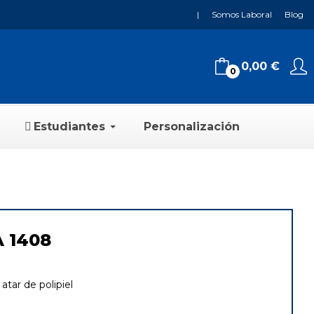
|
Somos Laboral
Blog
0,00 €
0
Estudiantes
Personalización
A 1408
atar de polipiel