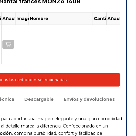
elantal francés MONZA 1408
idad
Añadir
Imagen
Nombre
Cantidad
Añadir
todas las cantidades seleccionadas
écnica
Descargable
Envíos y devoluciones
 para aportar una imagen elegante y una gran comodidad
al detalle marca la diferencia. Confeccionado en un
godón
, combina durabilidad, confort y facilidad de